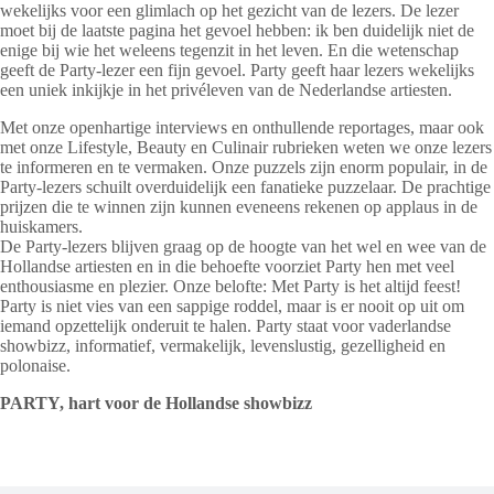
wekelijks voor een glimlach op het gezicht van de lezers. De lezer
moet bij de laatste pagina het gevoel hebben: ik ben duidelijk niet de
enige bij wie het weleens tegenzit in het leven. En die wetenschap
geeft de Party-lezer een fijn gevoel. Party geeft haar lezers wekelijks
een uniek inkijkje in het privéleven van de Nederlandse artiesten.
Met onze openhartige interviews en onthullende reportages, maar ook
met onze Lifestyle, Beauty en Culinair rubrieken weten we onze lezers
te informeren en te vermaken. Onze puzzels zijn enorm populair, in de
Party-lezers schuilt overduidelijk een fanatieke puzzelaar. De prachtige
prijzen die te winnen zijn kunnen eveneens rekenen op applaus in de
huiskamers.
De Party-lezers blijven graag op de hoogte van het wel en wee van de
Hollandse artiesten en in die behoefte voorziet Party hen met veel
enthousiasme en plezier. Onze belofte: Met Party is het altijd feest!
Party is niet vies van een sappige roddel, maar is er nooit op uit om
iemand opzettelijk onderuit te halen. Party staat voor vaderlandse
showbizz, informatief, vermakelijk, levenslustig, gezelligheid en
polonaise.
PARTY, hart voor de Hollandse showbizz