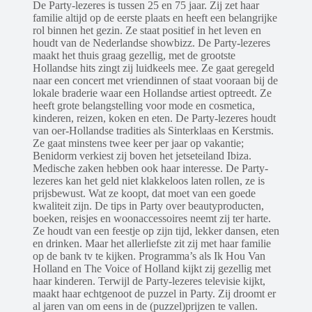
De Party-lezeres is tussen 25 en 75 jaar. Zij zet haar
familie altijd op de eerste plaats en heeft een belangrijke
rol binnen het gezin. Ze staat positief in het leven en
houdt van de Nederlandse showbizz. De Party-lezeres
maakt het thuis graag gezellig, met de grootste
Hollandse hits zingt zij luidkeels mee. Ze gaat geregeld
naar een concert met vriendinnen of staat vooraan bij de
lokale braderie waar een Hollandse artiest optreedt. Ze
heeft grote belangstelling voor mode en cosmetica,
kinderen, reizen, koken en eten. De Party-lezeres houdt
van oer-Hollandse tradities als Sinterklaas en Kerstmis.
Ze gaat minstens twee keer per jaar op vakantie;
Benidorm verkiest zij boven het jetseteiland Ibiza.
Medische zaken hebben ook haar interesse. De Party-
lezeres kan het geld niet klakkeloos laten rollen, ze is
prijsbewust. Wat ze koopt, dat moet van een goede
kwaliteit zijn. De tips in Party over beautyproducten,
boeken, reisjes en woonaccessoires neemt zij ter harte.
Ze houdt van een feestje op zijn tijd, lekker dansen, eten
en drinken. Maar het allerliefste zit zij met haar familie
op de bank tv te kijken. Programma’s als Ik Hou Van
Holland en The Voice of Holland kijkt zij gezellig met
haar kinderen. Terwijl de Party-lezeres televisie kijkt,
maakt haar echtgenoot de puzzel in Party. Zij droomt er
al jaren van om eens in de (puzzel)prijzen te vallen.