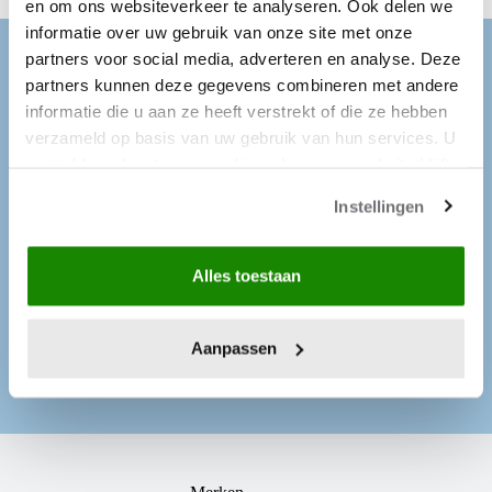
en om ons websiteverkeer te analyseren. Ook delen we
informatie over uw gebruik van onze site met onze
partners voor social media, adverteren en analyse. Deze
Adverteren?
partners kunnen deze gegevens combineren met andere
informatie die u aan ze heeft verstrekt of die ze hebben
Bereik een brede, ondernemende en loyale doelgroep via
verzameld op basis van uw gebruik van hun services. U
onze magazines, specials, websites, socials, nieuwsbrieven
en/of events.
gaat akkoord met onze cookies als u onze website blijft
gebruiken.
Bent u geïnteresseerd in het plaatsen van een advertentie,
Instellingen
advertorial, branded content of een online campagne in
onze merken? Wilt u de mogelijkheden bespreken van een
creatieve samenwerking of commercieel partnership? Of
heeft u een andere vraag? Dan kunt u ons sales bureau
Alles toestaan
bereiken op:
Tel:
010 – 436 91 24
Aanpassen
E-mail:
info@zadkinemedia.nl
Website:
zadkinemedia.nl